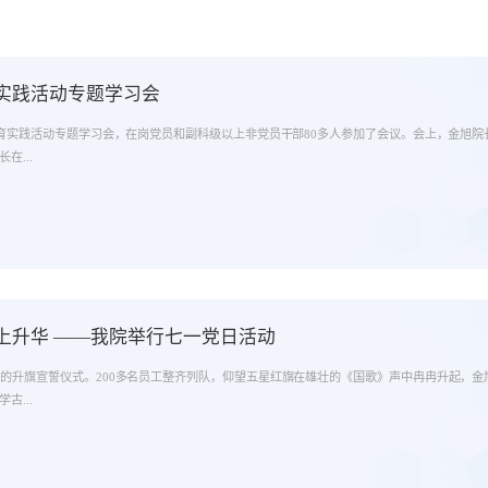
实践活动专题学习会
育实践活动专题学习会，在岗党员和副科级以上非党员干部80多人参加了会议。会上，金旭
在...
上升华 ——我院举行七一党日活动
重的升旗宣誓仪式。200多名员工整齐列队，仰望五星红旗在雄壮的《国歌》声中冉冉升起，金
古...