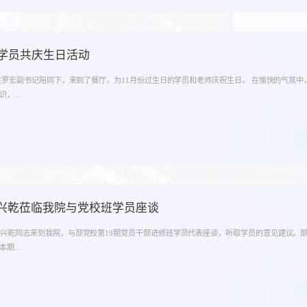
期学员共庆生日活动
长在罗宏副书记陪同下，来到了餐厅，为11月份过生日的学员和老师庆祝生日。 在愉快的气氛
，...
兴乾莅临我院与党校班学员座谈
李兴乾同志来到我院，与部党校第19期党员干部进修班学员代表座谈，听取学员的意见建议。
期...