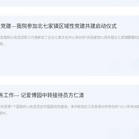
共促党建—我院参加北七家镇区域性党建共建启动仪式
记及我院50名党员职工代表参加了在北七家文化中心举办的“庆祝建党92周年暨北七家镇曹碾村
..
工作--- 记爱博园中转接待员方仁清
尼日利亚等7个国家的14名官员应中国政府的邀请，来华参加在江苏省常州市举办的“2013年
州，...