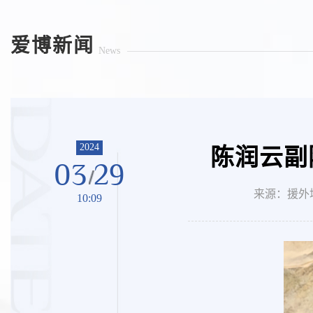
爱博新闻
News
2024
陈润云副
03
29
来源：援外培
10:09