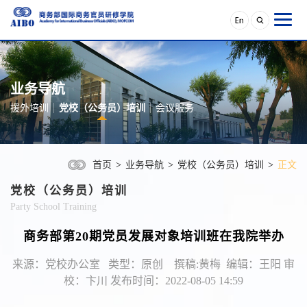
业务导航
援外培训
党校（公务员）培训
会议服务
首页
>
业务导航
>
党校（公务员）培训
>
正文
党校（公务员）培训
Party School Training
商务部第20期党员发展对象培训班在我院举办
来源：党校办公室 类型：原创 撰稿:黄梅 编辑：王阳 审
校：卞川 发布时间：2022-08-05 14:59