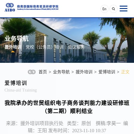
业务导航
援外培训
党校（公务员）培训
会议服务
首页
>
业务导航
>
援外培训
>
爱博培训
>
正文
爱博培训
China-aid Training
我院承办的世贸组织电子商务谈判能力建设研修班
（第二期）顺利结业
来源：援外培训项目执行处 类型：原创 撰稿:李昊一 编
辑：王阳 发布时间：2023-11-10 10:37