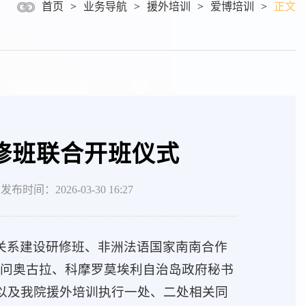
首页
>
业务导航
>
援外培训
>
爱博培训
>
正文
修班联合开班仪式
2026-03-30 16:27
伴关系建设研修班、非洲法语国家南南合作
问奥古拉、科摩罗莫埃利自治岛政府秘书
员以及我院援外培训执行一处、二处相关同