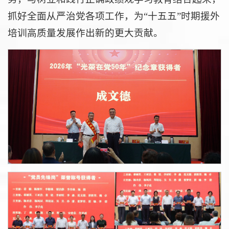
抓好全面从严治党各项工作，为“十五五”时期援外
培训高质量发展作出新的更大贡献。