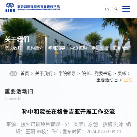
关于我们
院长致辞
机构简介
学院领导
内设机构
走进爱博
联系我们
首页
>
关于我们
>
学院领导
>
院长、党委书记
>
吴彬
>
重要活动旧
>
正文
重要活动旧
Leadership
孙中和院长在格鲁吉亚开展工作交流
来源：援外培训项目管理一处 类型：原创 撰稿:刘冰 编
辑：王阳 审校：仵伟 发布时间：2024-07-03 09:11