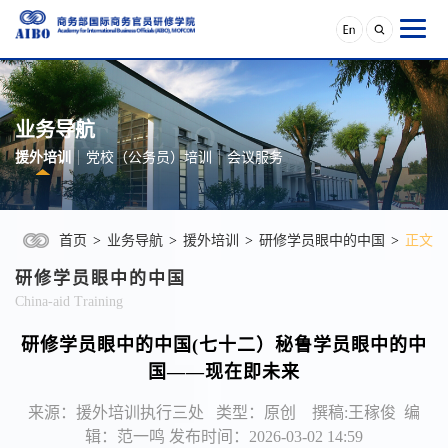
业务导航
援外培训
党校（公务员）培训
会议服务
首页
>
业务导航
>
援外培训
>
研修学员眼中的中国
>
正文
研修学员眼中的中国
China-aid Training
研修学员眼中的中国(七十二）秘鲁学员眼中的中
国——现在即未来
来源：援外培训执行三处 类型：原创 撰稿:王稼俊 编
辑：范一鸣 发布时间：2026-03-02 14:59