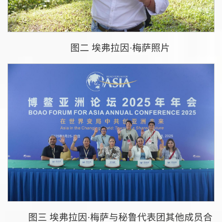
图二 埃弗拉因·梅萨照片
图三 埃弗拉因·梅萨与秘鲁代表团其他成员合