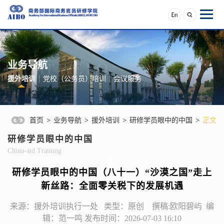
业务导航
援外培训
党校（公务员）培训
会议服务
首页
>
业务导航
>
援外培训
>
研修学员眼中的中国
>
正文
研修学员眼中的中国
China-aid Training
研修学员眼中的中国（八十一）“沙漠之国”走上
新丝路：全面零关税下的发展机遇
来源：援外培训执行一处 类型：原创 撰稿:欧阳碧屿 编
辑：范一鸣 发布时间：2026-07-03 16:10