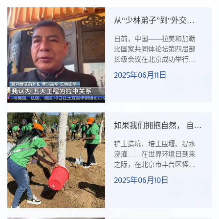
国家科技人才培养研修班学
员们正在给大洋彼岸的家人
从“少林弟子”到“外交使
写家书。会议室的木纹长桌
者”
上，一封封学员家书被贴上
日前，中国——拉美和加勒
《丝绸之路（三）》文物邮
比国家共同体论坛第四届部
票。图1：学员们撰写的丝路
长级会议在北京成功举行，
家书“当我触摸"胡人牵驼壁
会议发出团结协作共迎挑战
2025年06月11日
画"纪念邮票时，似乎读懂了
的“中拉声音”。5月15日，商
中国人‘见字如面’的浪
务部援外培训优秀学员、玻
漫！”...
利维亚前外交部长费尔南多·
瓦纳库尼先生接受央视新闻
采访时表示：“‘五大工程’为
如果我们拥抱自然， 自然
拉中关系开辟新的发展空间
也会回馈你
带来巨大的增长预期，我们
铲土造坑、培土围堰、提水
的合作是建立在友谊基础上
浇灌……在世界环境日到来
的合作模式。”瓦纳库尼接受
之际，在北京市丰台区怪村
央视新闻采访瓦纳库尼除杰
郊野公园内，一群中外青年
2025年06月10日
出的外交生涯外，亦拥有两
热火朝天地忙碌着，他们种
个与中国文化紧密相连的身
下白皮松、油松、白蜡、元
份...
宝枫、海棠等苗木，一片象
征友谊与希望的“友谊林”生机