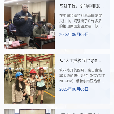
盎然。参加这次“中外青年友
笔耕不辍，引领中非友谊
谊林”植树活动的外国青年，
新航程
来自巴巴多斯、塞拉利昂、
在中国和塞拉利昂两国友谊
保加利亚、泰国、尼日利亚
交往中，涌现出了许许多多
等13个国家，是来华参加应
的推动两国友谊发展、促进
对气候变化、可持续发展、
两国文化交流的知华、爱华
2025年06月09日
发展中国家生态城市建设等
人士。其中，曾任塞拉利昂
主题研修的学员。研修班由
外交与国际合作部外交培训
商务...
学院院长办公室战略协调官
的杰西·威尔逊先生，凭借其
卓越的协调能力和深厚的文
从“人工插秧”到“钢铁稻
化底蕴，在推动中塞文化交
农”的蜕变之旅
流与合作的道路上留下了深
繁花盛开的四月，来自柬埔
刻的足迹。威尔逊先生不仅
寨金边的诺伊妮特（NOYNIT
是一位杰出的外交官，更是
NHAEM）带着东南亚热带特
一位才华横溢的作家。他深
有的开朗笑容来到了北京，
2025年06月03日
信“笔胜于剑”，将业余时间倾
跟随着“发展中国家农业机械
注于诗歌、散文、戏剧及短
化官员研修班”开启了独具特
篇小说的...
色的中国农业发展观摩之
旅。图1：诺伊妮特汇报柬埔
寨农机发展现状在柬埔寨，