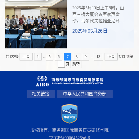
种可能
Mr. Tauaika Utaatu）不顾繁忙
2025年5月19日上午9时，山
的行程，专程从北京飞到海
西三桥大厦会议室掌声雷
南与研修班学员会面，了解
动。马尔代夫拉维亚尼环礁
他们参加研修班的体会和感
医院处长HUSSAIN FAISAL
2025年05月26日
受，并出席该班结业典礼。
先生在笔记本上认真写下：
“我跟汤加学员座谈交流的...
“双赢不只是口号，更是行
动。”这是他参加由商务部主
办、山西省卫生健康委人才
...
...
共122条
上页
1
5
6
7
8
9
13
下页
7/13
到第
中心承办的“‘一带一路’国家
页
跳转
医院管理研修班”的第6天。在
一场关于习近平总书记治国
理政的中国智慧的专题讲座
中，16位来自不同国度的研
修官员找到了发展的共同答
相关链接:
中华人民共和国商务部
案。“二十年前的中国VS今天
的中国”当授课专家陈彪副教
授展...
版权所有：商务部国际商务官员研修学院
京ICP备09064525号-6