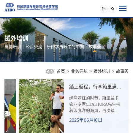
援外培训
爱博培训
经验交流
研修学员眼中的中国
故事荟
首页
>
业务导航
>
援外培训
>
故事荟
踏上返程，行李箱里满是
中国农业科技
蝉鸣荔红的时节，斯里兰卡
农业专家CHATHURA先生带
着印度洋的海风，再次踏上
中国这片他魂牵梦绕的土
2025年06月16日
地。这段与中国交织的缘
分，早在2007年便埋下伏笔