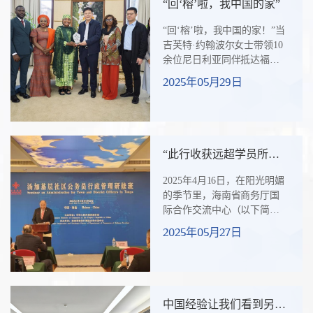
“回‘榕’啦，我中国的家”
世世代代的农耕家庭将弯腰
插秧、挥镰收割的画面，深
“回‘榕’啦，我中国的家！”当
深镌刻进生命的年轮里。24
吉芙特·约翰波尔女士带领10
岁的诺伊妮特，来自柬埔寨
余位尼日利亚同伴抵达福州
磅湛省的一个普通乡村家
长乐国际机场时，她兴奋地
2025年05月29日
庭，全家五口人守着几公顷
大声说道。2023年10月，约
稻田，过着靠天吃饭的日
翰波尔女士曾参加由商务部
子。磅湛省位于...
主办、福建省对外经济合作
中心（以下简称“福建外经中
心”）承办的“发展中国家民生
“此行收获远超学员所求
减贫能力建设研修班”。期
所想” --汤加驻华大使陶
间，研修班精心组织考察了
2025年4月16日，在阳光明媚
阿伊卡·乌塔阿图阁下访
福州茉莉花茶产业、金华佛
的季节里，海南省商务厅国
谈录
手园、安吉竹子产业以及义
际合作交流中心（以下简称
乌小商品批发行业，这些考
“海南基地”）迎来了“汤加基
2025年05月27日
察对约翰波尔女士触动很
层社区公务员管理研修班”，
大。她感慨地说：“中国以
来自汤加乡镇地区的31名公
人...
务人员参加。汤加政府高度
重视此次研修班。4月27日，
汤加驻华特命全权大使陶阿
中国经验让我们看到另一
伊卡·乌塔阿图阁下（H.E.