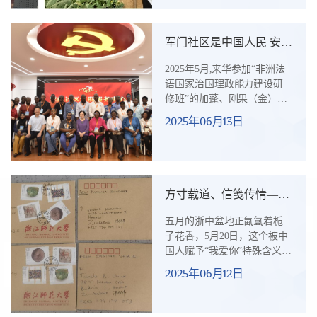
——当他在华中科技大学的
梧桐树下翻开第一页汉语课
本时，水墨画卷般的中华文
军门社区是中国人民 安居
化便在他心中晕染开涟漪，
乐业的幸福缩影
而街头巷尾涌动的发展活
2025年5月,来华参加“非洲法
力，更让他对中国式现代化
语国家治国理政能力建设研
的蓬勃动能心生向往。得知
修班”的加蓬、刚果（金）、
商务部主办、中国农机院承
几内亚、布基纳法索和科摩
2025年06月13日
办的援外培训项目“发展中国
罗等5个国家的学员走进福州
家植保与果蔬加工机械智能
市鼓楼区军门社区，开展实
化技术培训班”开始...
地考察调研。考察团一行受
到了军门社区党委书记、居
委会主任、“全国优秀共产党
方寸载道、信笺传情—跨
员”、“七一勋章”获得者林丹
越千年与万里的丝路家书
同志的热情接待。当听到习
五月的浙中盆地正氤氲着栀
近平总书记曾于1991年、
子花香，5月20日，这个被中
1995年和2014年先后三次莅
国人赋予“我爱你”特殊含义的
临军门社区调研指导工作，
日子，浙江师范大学援外会
2025年06月12日
并作出了“三个如何”重要指
议室里上演着别样的浪漫与
示，指导军门社区走出一条
深情：由商务部主办，浙江
“...
师范大学承办的发展中国家