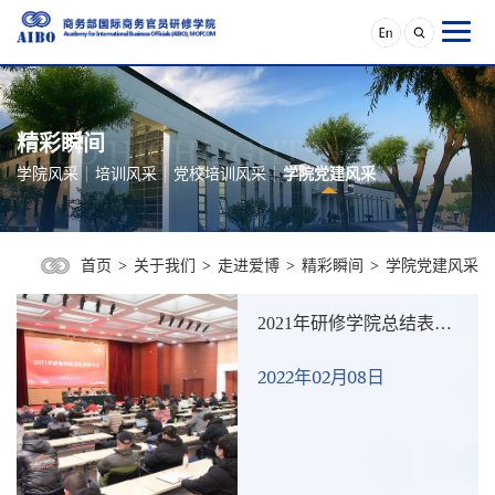
精彩瞬间
学院风采
培训风采
党校培训风采
学院党建风采
首页
>
关于我们
>
走进爱博
>
精彩瞬间
>
学院党建风采
2021年研修学院总结表彰
大会
2022年02月08日