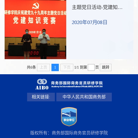
主题党日活动-党建知识
竞赛
2020年07月08日
共6条
上页
1
下页
1/1
到第
页
跳转
相关链接:
中华人民共和国商务部
版权所有：商务部国际商务官员研修学院