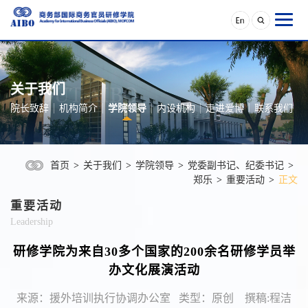
关于我们
院长致辞
机构简介
学院领导
内设机构
走进爱博
联系我们
首页
>
关于我们
>
学院领导
>
党委副书记、纪委书记
>
郑乐
>
重要活动
>
正文
重要活动
Leadership
研修学院为来自30多个国家的200余名研修学员举
办文化展演活动
来源：援外培训执行协调办公室 类型：原创 撰稿:程洁