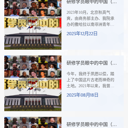
研修学员眼中的中国（三
尼亚、埃及、利比里亚、乌
十五）：中国的现代化模
干达等国家民航部门的32名
2023年10月，北京秋高气
式十分值得尼日利亚借鉴
司处级学员参加。图一 中非
爽，由商务部主办、我院承
区域航空合作研修班合影坦
办的撒哈拉以南非洲青年创
桑尼亚民航局监管局长萨利
新创业能力建设研修班（第
2023年12月22日
姆·姆桑吉（Salim Msangi以下
二期）在京举办，来自尼日
称“姆桑吉”）是32名学员中的
利亚和埃塞俄比亚的23名学
一...
员参加。我院围绕青年创新
创业主题“量身定制”，对研修
内容进行了精心设计，组织
研修学员眼中的中国（三
了10余场专题讲座、研讨交
十四）：适合的，才是最
流和文化考察。尼日利亚投
今年，我终于夙愿以偿，踏
好的—智利学员阿道夫眼
资促进委员会南南合作协调
上了中国这片古老而神奇的
中的中国
员纳穆迪·欧弗（NNAMDI
土地。2021年以来，我曾先
OFFOR）先生谈吐文雅，善
后以线上学习的方式，参加
2023年08月18日
于沟通，思考深入，对华友
了3期由中国商务部主办的援
好，成为研修“班宠”。研修班
外培训研修班。从那时起，
结束后，纳...
我就渴盼着能够早日来到中
国，并能零距离亲身感受中
国。通过3期线上研修班，我
研修学员眼中的中国（三
深入地了解了中国的发展历