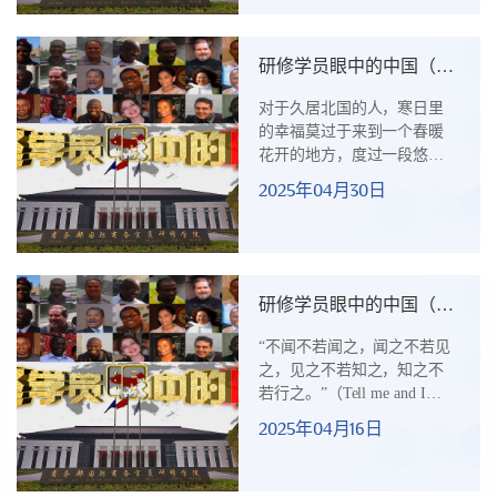
他这段跨越北京和兰州的在
华研修旅程，不仅是一次中
非文化的互学互鉴，更是一
研修学员眼中的中国（四
次对中国发展密码的深刻解
十二） 听！这是巴哈马的
码。回国不久，恩科戈先生
对于久居北国的人，寒日里
声音
撰写本文《我眼中的中
的幸福莫过于来到一个春暖
国》，向我们呈现了一个非
花开的地方，度过一段悠闲
洲高级官员眼中真实、立
的时光。毕竟很少有人能抵
2025年04月30日
体、全面的中国，以及中国
御加勒比海绚丽夺目的蓝与
发展奇迹对非洲国家的启迪
慵懒惬意的暖。图一 加勒比
与借鉴。一、中...
岛国巴哈马然而，当北国的
人们裹紧羽绒服赶往加勒比
海滩时，来自巴哈马的乔治
研修学员眼中的中国（四
亚特·加德纳（Georgette
十一）以“小而美”传递中
Gardiner）却在二月零下七度
“不闻不若闻之，闻之不若见
国经验的独特魅力
的北京张开双臂，任由寒风
之，见之不若知之，知之不
钻进衣衫，“这才是真正的空
若行之。”（Tell me and I
调！”毕竟，在全年阳光普照
forget, teach me and I
2025年04月16日
的加勒比海岛，寒冷可是比
remember, involve me and I
沙滩更稀缺的“奢侈品”。现任
learn.）春末的北京，塞浦路
巴...
斯国家电视台新闻与时政部