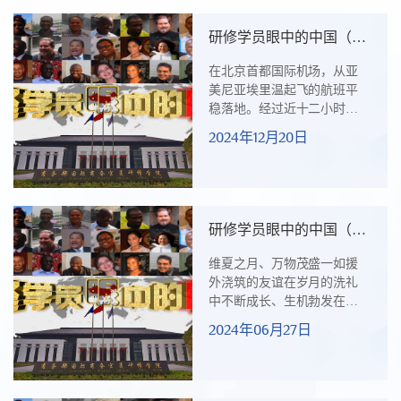
主任伊奥尼斯·尼古拉乌
（IOANNIS NIKOLAOU）在
研修学员眼中的中国（三
“一带一路”国家记者组织负责
十九）“援”风轻拂亚美尼
人研修班结业仪式上引用儒
在北京首都国际机场，从亚
亚
家的一句名言作为开场白，
美尼亚埃里温起飞的航班平
通过充满诗意与哲理的演
稳落地。经过近十二小时的
讲，以跨越文明藩篱的视
长途飞行，阿尔乔姆·格哈米
2024年12月20日
角，揭开了西方社会对中国
扬（Artyom Geghamyan）终
的“认知滤镜”，展现了一个研
于顺利抵京。繁忙的机场、
修学员...
熙攘的人群、舞动的汉字......
阿尔乔姆再次踏上了中国的
土地。异国他乡，时差未
研修学员眼中的中国（三
适，环境不熟，阿尔乔姆在
十八） 在绚烂五月 见特
研修班破冰活动时“姗姗来
维夏之月、万物茂盛一如援
殊“援”份
迟”。自我介绍环节，阿尔乔
外浇筑的友谊在岁月的洗礼
姆“压轴”出场，法律专业出身
中不断成长、生机勃发在这
的他“精英范”十足，一口流利
绚烂的季节我们见证了一段
2024年06月27日
的英语更是“征服”全场。毕业
特殊的“援”份西语国家机械行
于哈佛大学肯尼迪政...
业主管部门官员及实业家研
修班五洲四海齐聚爱博浪漫
艺术的阿根廷、色彩斑斓的