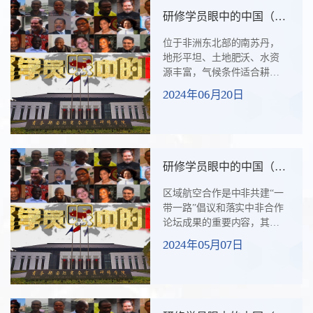
玻利维亚风光旖旎的厄瓜多
研修学员眼中的中国（三
尔、多元文化的赤道几内亚
十七）：中国经验值得我
独立肆意的洪都拉斯、精致
位于非洲东北部的南苏丹，
们学习和借鉴
复古的哥斯达黎加热情洋溢
地形平坦、土地肥沃、水资
的哥伦比亚、开放包容的巴
源丰富，气候条件适合耕种
拿马风情各异的西语国家拼
多种经济作物，有潜力发展
2024年06月20日
成了这段独一无二的“援”份一
成为区域性重要农业中心。
张张笑脸一颗颗跳动的心超
但囿于国家经济社会发展落
越种...
后，南苏丹农业生产仍依赖
于传统耕作方式、农作物产
量低，50%食物无法自给，粮
研修学员眼中的中国（三
食安全和“三农”问题突出。近
十六）：开辟中非合作新
年来，南苏丹政府正致力于
区域航空合作是中非共建“一
航线，共谱航空援外新篇
完善农业发展政策、逐步改
带一路”倡议和落实中非合作
章
善农业基础设施，提出了扩
论坛成果的重要内容，其中
大农业种植面积战略、依靠
能力建设是中非区域航空合
2024年05月07日
先进技术提高农业产量战略
作的重要组成部分。2024年4
和农业国际合作战略。自
月16日至29日，我院成功举
2011年7月...
办中非区域航空合作研修
班，来自加纳、南苏丹、埃
塞俄比亚、塞拉利昂、坦桑