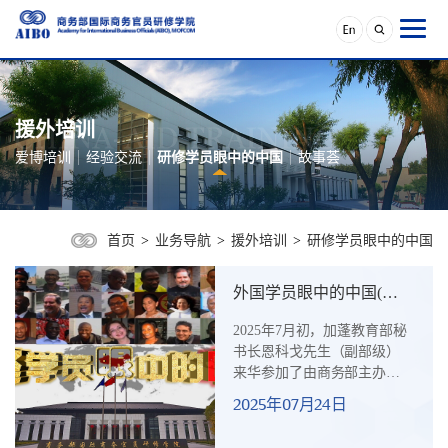
援外培训
爱博培训
经验交流
研修学员眼中的中国
故事荟
首页
>
业务导航
>
援外培训
>
研修学员眼中的中国
外国学员眼中的中国(四
十三）加蓬教育部秘书长
2025年7月初，加蓬教育部秘
恩科戈撰文谈来华研修体
书长恩科戈先生（副部级）
会
来华参加了由商务部主办、
商务部国际商务官员研修学
2025年07月24日
院承办的“非洲法语国家改革
开放中国经验交流研讨班”。