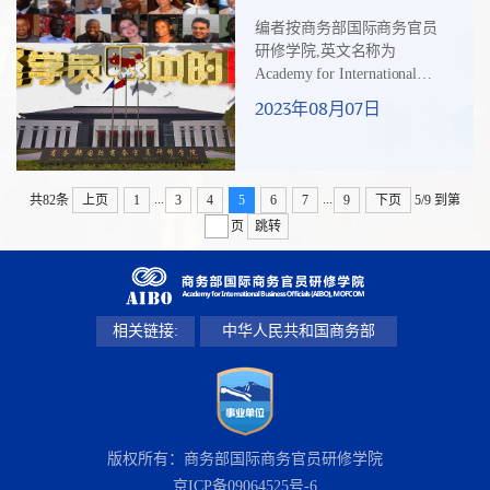
十三）：爱博学院
程，并被中国深厚的文化积
编者按商务部国际商务官员
（AIBO）所传递的价值
淀深深打动，系统学习了中
研修学院,英文名称为
观
国在经济、社会和生态等许
Academy for International
多方面的先进经验和发展理
Business Officials,
2023年08月07日
念。其中一期研修班的课程
MOFCOM，缩写为AIBO。学
中详细介绍了中国乡村振兴
院被大家亲切地简称为“爱博
的成功做法...
学院”，并被赋予了中国传统
文化的内涵：爱及天下，博
...
...
共82条
上页
1
3
4
5
6
7
9
下页
5/9
到第
学古今。如今，来自泰国青
页
跳转
年企业家商会的泰德博士
（Dr. Tad
HATCHALEELAHA)将在华
研修期间的所思所获，浓缩
为四个英文单词，完美诠释
相关链接:
中华人民共和国商务部
了爱博学院所传递的独特价
值观。“A”-Admiration代表
“钦佩”：中国哲学所体现的和
谐与和平...
版权所有：商务部国际商务官员研修学院
京ICP备09064525号-6