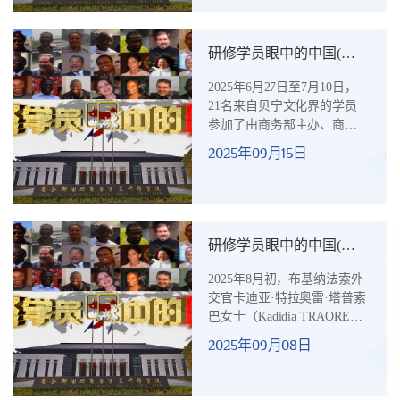
事，是我认知中国的唯一途
径——他们炒作中国负面新
闻，塑造中国人封闭的形
研修学员眼中的中国(五
象，诋毁中国产品质量，还
十二）从遗产到未来：贝
宣扬中国落后贫穷、基建老
2025年6月27日至7月10日，
宁学员眼中的中国阅兵与
旧。当航班降落在北京首都
21名来自贝宁文化界的学员
民族精神
国际机场，走出航站楼的瞬
参加了由商务部主办、商务
间，眼前的一切彻底打破了
部国际商务官员研修学院承
2025年09月15日
固有印象。两位中国青年热
办的贝宁文化遗产保护与发
情接待我们，言谈间满是朝
展研修班。研修结束回国
气与自信，让我真...
后，该班学员心系中非合
作，持续关注中国的相关进
展。9月3日，该班部分学员
研修学员眼中的中国(五
通过电视直播观看了纪念中
十一）布基纳法索学员 作
国人民抗日战争暨世界反法
2025年8月初，布基纳法索外
诗倾诉对中国的热爱
西斯战争胜利80周年大会，
交官卡迪亚·特拉奥雷·塔普索
学员们纷纷表示，这场大会
巴女士（Kadidia TRAORE
令他们感受到了一种前所未
TAPSOBA）来华参加了由商
2025年09月08日
有的震撼与敬畏。尽管通过
务部主办、商务部国际商务
电视直播观看，无法亲身感
官员研修学院承办的“布基纳
受到现场的氛围，...
法索贸易促进研修班”。回国