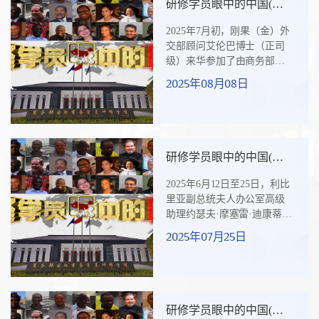
研修学员眼中的中国(四
学，就数字化议题与中方共
十六）刚果（金）外交部
同推进落实。——贝宁代表
2025年7月初，刚果（金）外
顾问艾伦巴博士撰文谈来
团团长，贝宁国家艺术、考
交部顾问艾伦巴博士（正司
华研修体会
古与文化职业研究所所长奇
级）来华参加了由商务部主
比佐·罗穆阿尔(TCHIBOZO
办、商务部国际商务官员研
2025年08月08日
Romuald)一段跨越万里的文
修学院承办的“非洲法语国家
化缘分“我曾在中国求学了五
改革开放中国经验交流研讨
年，对这里非常熟...
班”。回国不久，艾伦巴博士
便写了一篇题为“我对中国的
感性认识”的文章。艾伦巴博
研修学员眼中的中国(四
士作为一名非洲高级外交
十五）“我的诗歌献给中
官，跳脱西方固有偏见，从
2025年6月12日至25日，利比
国，献给爱博”——利比
亲历者视角呈现了一个具有
里亚副总统夫人办公室高级
里亚学员创作诗二首
强大韧性的中国，并对非洲
助理约瑟夫·摩塞雷·迪康蒂·
国家未来的发展提供了深刻
约翰森（Joseph Moseray
2025年07月25日
启示。一、超越西方叙事：
Decontee JOHNSON）来华参
非洲国家“心动不如行动”艾伦
加由商务部主办、我院（商
巴...
务部国际商务官员研修学
院，英文缩写为AIBO，亦称
爱博学院）承办的“利比里亚
研修学员眼中的中国(四
公共管理和现代化治理研修