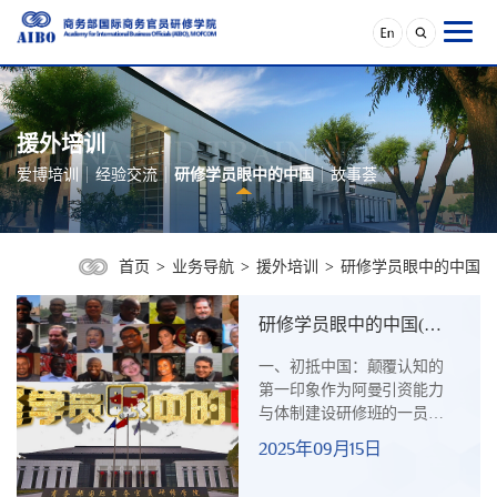
援外培训
爱博培训
经验交流
研修学员眼中的中国
故事荟
首页
>
业务导航
>
援外培训
>
研修学员眼中的中国
研修学员眼中的中国(五
十三）破壁见真：一名阿
一、初抵中国：颠覆认知的
曼研修学员的中国十四日
第一印象作为阿曼引资能力
感悟——哈利德·阿里·马
与体制建设研修班的一员，
卡巴利(Khalid Al Maqbali)
这是我首次踏上这片东方大
2025年09月15日
阿曼工业城管理局投资者
国的土地。来中国前，西方
服务部主任
主流媒体与社交平台的叙