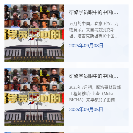
不久，她作诗一首，以访华
见闻为主线，通过空间转换
研修学员眼中的中国(五
展现中国传统与现代交融的
十）在园区、在课堂、 在
立体形象。在她笔下，北京
五月的中国，春意正浓、万
心中
突显历史底蕴与商业活力
物竞荣。来自乌兹别克斯
（天坛、万优汇），上海描
坦、塔吉克斯坦等10个国家
绘高度城市化与人文传承
的38位学员们齐聚北京，共
2025年09月08日
（摩天大楼、七宝古镇），
同参加由商务部主办、商务
长沙则体现红色记忆与科技
部国际商务官员研修学院承
成就（橘子洲...
办的“发展中国家轻工产业园
运营管理高级研修班”。在课
堂学习、企业参访与文化体
研修学员眼中的中国(四
验中，他们不仅系统了解了
十九）摩洛哥学员的中国
中国在轻工产业园建设与管
2025年7月初，摩洛哥财政部
情缘
理方面的经验，也在交流与
工程师穆哈·比查（Moha
思考中触摸到这个东方大国
BICHA）来华参加了由商务
独特的发展脉动。于他们而
部主办、商务部国际商务官
2025年09月05日
言，这趟研修之旅不仅是知
员研修学院承办的“非洲法语
识的学习，更是一场心灵与
国家改革开放中国经验交流
视野的拓展...
研讨班”。回国不久，穆哈·比
查便写了一篇文章，文章题