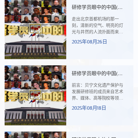
为《从茶叶到中国梦：一位
研修学员眼中的中国(四
摩洛哥人的见证》。在《从
十八）当智慧点亮交通：
茶叶到中国梦：一位摩洛哥
走出北京首都机场的那一
我的中国印象
人的见证》一文中，穆哈·比
刻，清新的空气、明亮的灯
查以个人经历为线索，通过
光与井然的人流扑面而来。
“茶叶”这一象征物，讲述了他
与家乡机场的嘈杂相比，这
2025年08月26日
对中国从童年想象到亲眼见
里的一切安静而高效。车窗
证的认知变迁过程。全文分
外，车辆在宽阔的道路上有
为四...
序穿梭，仿佛有一只无形的
手在调度。我第一次直观地
感受到“智慧交通”的脉动，也
研修学员眼中的中国(四
仿佛预见到，这段研修旅程
十七）“文化之桥，从这
将让我触摸到中国的未来。4
前言：贝宁文化遗产保护与
里出发”—贝宁文化遗产
月17日至4月30日，我有幸参
发展研修班的成员来自艺术
保护与发展研修班的中国
加了由中华人民共和国商务
界、媒体、高等院校等领
之行
部主办、商务部国际商务官
域，其中青年居多。通过来
2025年08月18日
员研修学院承办的“一带一路”
华研修交流，我们加深了对
国家智慧交通与基础设施研
文化遗产的价值、保护及具
修班...
体措施的认识。作为贝宁国
家考古与文化研究所所长，
我认为我们要结合此次所