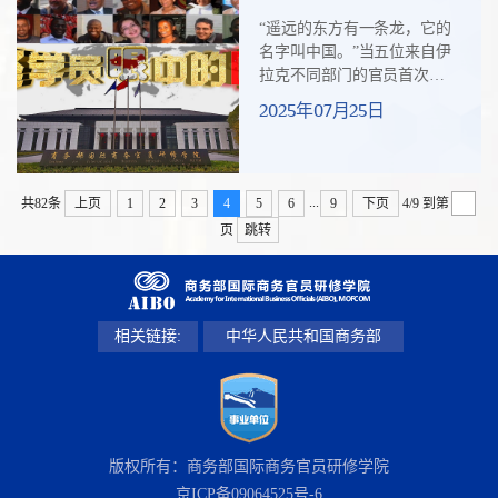
十四）五位伊拉克官员在
班”。在研修班即将结业之
“遥远的东方有一条龙，它的
华研修侧记
际，约翰森先生结合在华研
名字叫中国。”当五位来自伊
修学习的所见所闻所感，创
拉克不同部门的官员首次踏
作了两首英文诗歌，并深情
上中国这片东方土地时，这
2025年07月25日
地表示：“此次中国之行令人
句歌词从抽象的意象瞬间化
难忘！仅以两首英文诗表达
为令人屏息的现实。受中国
我对中国发...
政府邀请，2025年4月初，五
位伊拉克学员参加了由商务
...
共82条
上页
1
2
3
4
5
6
9
下页
4/9
到第
部主办、商务部国际商务官
页
跳转
员研修学院承办的“一带一路
国家自贸区建设国际合作研
修班”。此行不仅改变了他们
原先对中国的刻板印象，“一
带一路”倡议与实践的光谱更
相关链接:
中华人民共和国商务部
是帮助他们洞见了共创美好
未来的前景。一、从刻板走...
版权所有：商务部国际商务官员研修学院
京ICP备09064525号-6