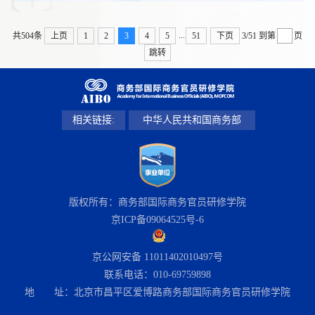
...
共504条
上页
1
2
3
4
5
51
下页
3/51
到第
页
跳转
相关链接:
中华人民共和国商务部
版权所有：商务部国际商务官员研修学院
京ICP备09064525号-6
京公网安备 11011402010497号
联系电话：010-69759898
地 址：北京市昌平区爱博路商务部国际商务官员研修学院